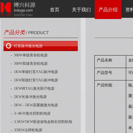
首页
关于我们
产品介绍
资
产品分类
/ PRODUCT
灯泵脉冲激光电源
500W单级美容机电源
产品名称
金
500W双级美容机电源
1KW单级灯泵YAG脉冲电源
产品型号
可
1KW双级灯泵YAG脉冲电源
产品性能
输
1KW铒YAG激光医疗电源
重
2KW长脉冲激光电源
2KW—5KW高重频激光电源
最
3~4KW激光切割机电源
最
3.5KW/5KW斩波放电金刚石切割机电
单
3/5KW点焊机电源