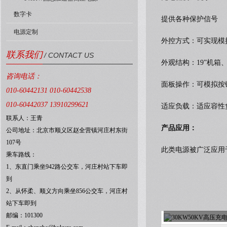
数字卡
提供各种保护信号
电源定制
外控方式：可实现模
联系我们
/ CONTACT US
外观结构：19”机箱
咨询电话：
面板操作：可模拟按
010-60442131 010-60442538
010-60442037 13910299621
适应负载：适应容性
联系人：王青
产品应用：
公司地址：北京市顺义区赵全营镇河庄村东街
107号
此类电源被广泛应用
乘车路线：
1、东直门乘坐942路公交车，河庄村站下车即
到
2、从怀柔、顺义方向乘坐856公交车，河庄村
站下车即到
邮编：101300