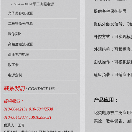
50W—300W军工测照电源
提供各种保护信号
光子美容机电源
二极管激光电源
提供外触发信号、
Q
调Q模块
外控方式：可实现模
高精度稳流电源
外观结构：可根据客
高压充电电源
面板操作：可模拟按
数字卡
适应负载：可适应不
电源定制
联系我们
/ CONTACT US
产品应用：
咨询电话：
010-60442131 010-60442538
此类电源被广泛应用
010-60442037 13910299621
实验、教学设备、国
联系人：王青