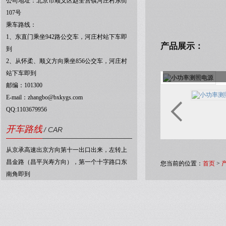
公司地址：北京市顺义区赵全营镇河庄村东街
107号
乘车路线：
1、东直门乘坐942路公交车，河庄村站下车即
产品展示：
到
2、从怀柔、顺义方向乘坐856公交车，河庄村
站下车即到
邮编：101300
E-mail：zhangbo@bxkygs.com
QQ:1103679956
开车路线
/ CAR
从京承高速出京方向第十一出口出来，左转上
昌金路（昌平兴寿方向），第一个十字路口东
您当前的位置：
首页
>
南角即到