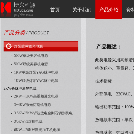
首页
关于我们
产品介绍
资
产品分类
/ PRODUCT
产品概述：
灯泵脉冲激光电源
500W单级美容机电源
此类电源采用高频谐
500W双级美容机电源
机体积小、重量轻、
1KW单级灯泵YAG脉冲电源
1KW双级灯泵YAG脉冲电源
技术指标
2KW长脉冲激光电源
外部供电：
220VAC
2KW—5KW高重频激光电源
3~4KW激光切割机电源
输出功率范围：
100W
3.5KW/5KW斩波放电金刚石切割机电
放电频率范围：单次
3/5KW点焊机电源
6KW—20KW激光加工机电源
放电脉宽：钟型波
50